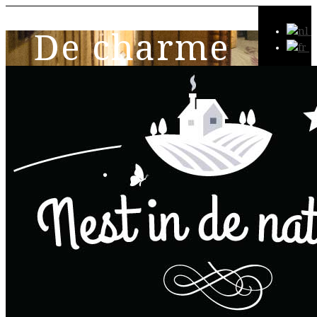
De charme
van een rustieke
sfeer
gite "Jamais sans toit"